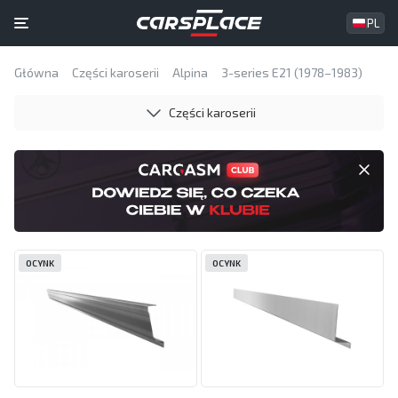
PL
Główna
Części karoserii
Alpina
3-series E21 (1978–1983)
Części karoserii
OCYNK
OCYNK