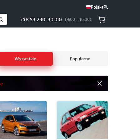
Polska
PL
Polska
PL
+48 53 230-30-00
(9:00 – 16:00)
Wszystkie
Popularne
ie