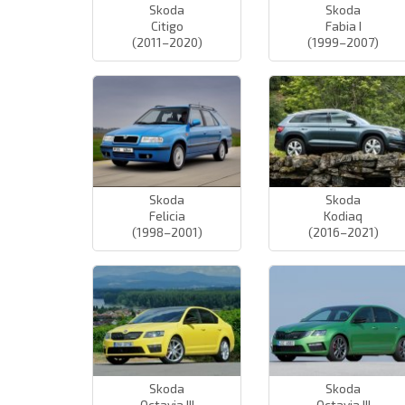
Skoda
Skoda
Citigo
Fabia I
(2011–2020)
(1999–2007)
Skoda
Skoda
Felicia
Kodiaq
(1998–2001)
(2016–2021)
Skoda
Skoda
Octavia III
Octavia III