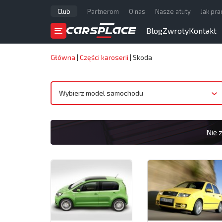
Club
Partnerom
O nas
Nasze atuty
Jak pr
Blog
Zwroty
Kontakt
Główna
|
Części karoserii
|
Skoda
Wybierz model samochodu
Nie 