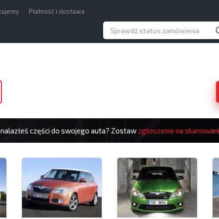
acujemy
Płatność i dostawa
znalazłeś części do swojego auta? Zostaw
zgłoszenie na skanowan