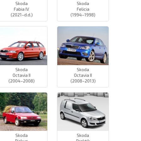
Skoda
Skoda
Fabia IV
Felicia
(2021–d.d.)
(1994–1998)
Skoda
Skoda
Octavia II
Octavia II
(2004–2008)
(2008–2013)
Skoda
Skoda
Pickup
Praktik