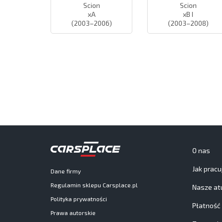
Scion
Scion
xA
xB I
(2003–2006)
(2003–2008)
O nas
Jak prac
Dane firmy
Regulamin sklepu Carsplace.pl
Nasze at
Polityka prywatności
Płatność
Prawa autorskie