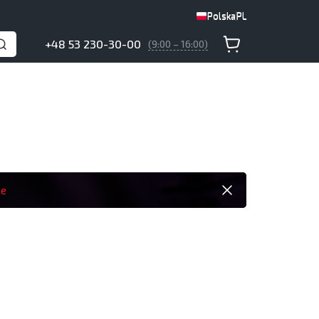
Polska
PL
Polska
PL
+48 53 230-30-00
(9:00 – 16:00)
ie