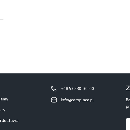
Z
+48 53 230-30-00
ujemy
info@carsplace.pl
Bą
pr
uty
 i dostawa