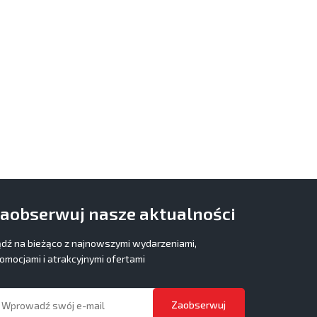
aobserwuj nasze aktualności
dź na bieżąco z najnowszymi wydarzeniami,
omocjami i atrakcyjnymi ofertami
Zaobserwuj