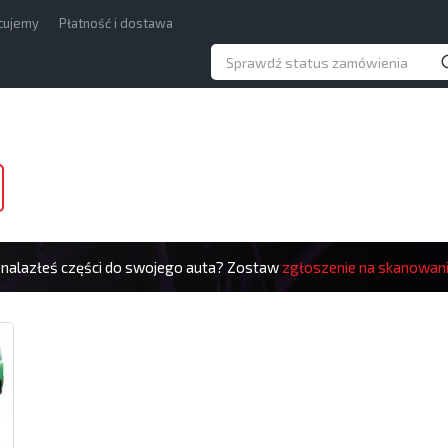
acujemy
Płatność i dostawa
znalazłeś części do swojego auta? Zostaw
zgłoszenie na skanowan