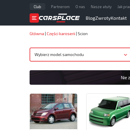
Club
Partnerom
O nas
Nasze atuty
Jak pr
Blog
Zwroty
Kontakt
Główna
|
Części karoserii
|
Scion
Wybierz model samochodu
Nie 