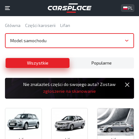
PL
Główna
Części karoserii
Lifan
Model samochodu
Wszystkie
Popularne
Nie znalazłeś części do swojego auta? Zostaw
zgłoszenie na skanowanie