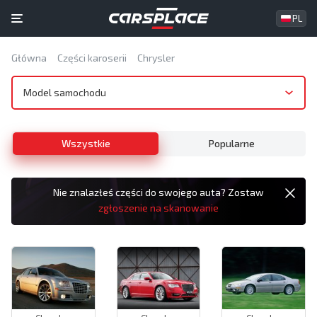
PL
Główna
Części karoserii
Chrysler
Model samochodu
Wszystkie
Popularne
Nie znalazłeś części do swojego auta? Zostaw
zgłoszenie na skanowanie