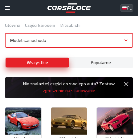
PL
Główna
Części karoserii
Mitsubishi
Model samochodu
Wszystkie
Popularne
Nie znalazłeś części do swojego auta? Zostaw
zgłoszenie na skanowanie