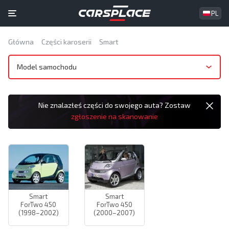
PL
Główna
Części karoserii
Smart
Model samochodu
Nie znalazłeś części do swojego auta? Zostaw
zgłoszenie na skanowanie
Smart
Smart
ForTwo 450
ForTwo 450
(1998–2002)
(2000–2007)