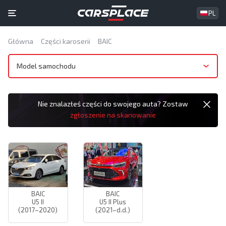
PL
Główna
Części karoserii
BAIC
Model samochodu
Nie znalazłeś części do swojego auta? Zostaw
zgłoszenie na skanowanie
BAIC
BAIC
U5 II
U5 II Plus
(2017–2020)
(2021–d.d.)