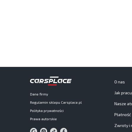
O nas
Jak prac
Dane firmy
Regulamin sklepu Carsplace.pl
Nasze at
Polityka prywatności
Płatność
Prawa autorskie
Zwroty i 