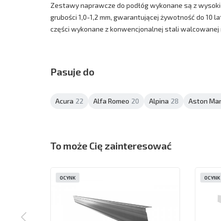
Zestawy naprawcze do podłóg wykonane są z wysokiej
grubości 1,0-1,2 mm, gwarantującej żywotność do 10 lat
części wykonane z konwencjonalnej stali walcowanej 
Pasuje do
Acura
22
Alfa Romeo
20
Alpina
28
Aston Mar
To może Cię zainteresować
OCYNK
OCYNK