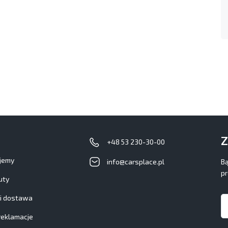
Z
+48 53 230-30-00
ujemy
info@carsplace.pl
Bą
pr
uty
 i dostawa
reklamacje