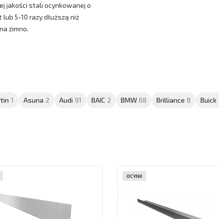
 jakości stali ocynkowanej o
 lub 5-10 razy dłuższą niż
na zimno.
tin
1
Asuna
2
Audi
91
BAIC
2
BMW
68
Brilliance
8
Buick
OCYNK