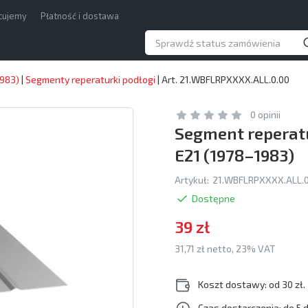
acujemy
Płatność i dostawa
1983)
|
Segmenty reperaturki podłogi
|
Art. 21.WBFLRPXXXX.ALL.0.00
0 opinii
Segment reperatu
E21 (1978–1983)
Artykuł:
21.WBFLRPXXXX.ALL.0
Dostępne
39 zł
31,71 zł netto, 23% VAT
Koszt dostawy: od 30 zł.
Czas dostarczenia: do 5 