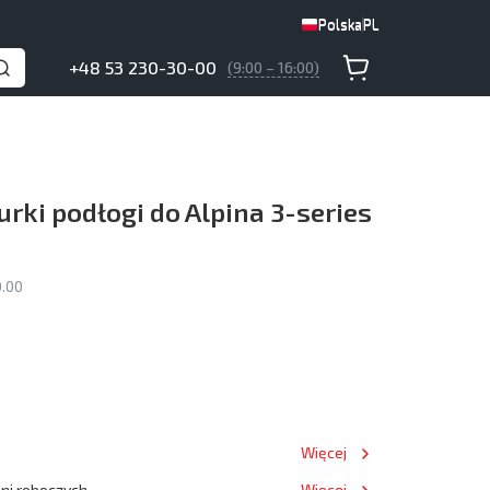
Polska
PL
Polska
PL
+48 53 230-30-00
(9:00 – 16:00)
rki podłogi do Alpina 3-series
.00
Więcej
dni roboczych
Więcej