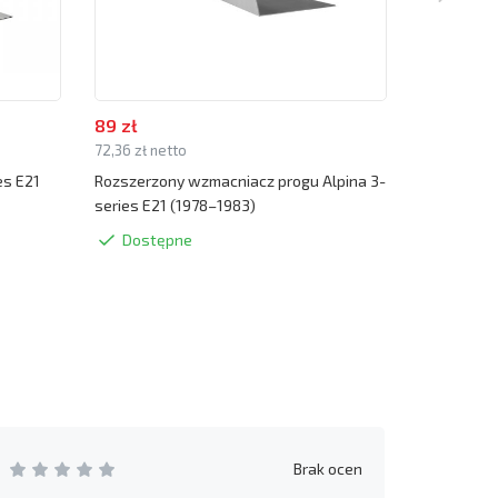
89 zł
39 zł
72,36 zł netto
31,71 zł net
es E21
Rozszerzony wzmacniacz progu Alpina 3-
Podnośnik 
series E21 (1978–1983)
(1978–1983
Dostępne
Dostę
Brak ocen