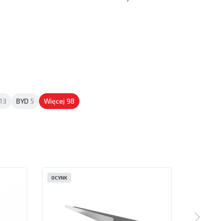
13
BYD
5
Więcej
98
OCYNK
OCYNK