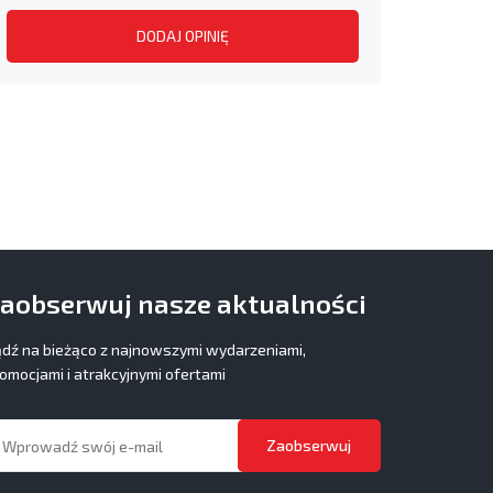
DODAJ OPINIĘ
aobserwuj nasze aktualności
dź na bieżąco z najnowszymi wydarzeniami,
omocjami i atrakcyjnymi ofertami
Zaobserwuj