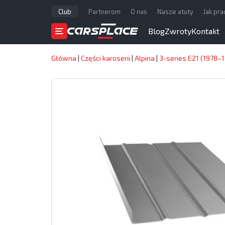
Club
Partnerom
O nas
Nasze atuty
Jak pr
Blog
Zwroty
Kontakt
Główna
|
Części karoserii
|
Alpina
|
3-series E21 (1978–