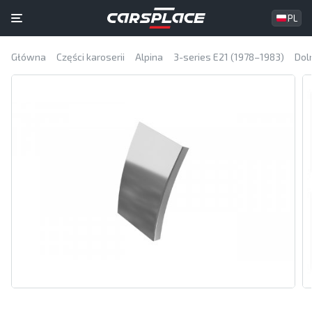
PL
Główna
Części karoserii
Alpina
3-series E21 (1978–1983)
Dol