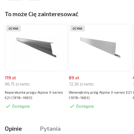
To może Cię zainteresować
OCYNK
OCYNK
119 zł
89 zł
96,75 zł netto
72,36 zł netto
Reperaturka progu Alpina 3-series
Wewnętrzny próg Alpina 3-series E21
E21 (1978–1983)
(1978–1983)
Dostępne
Dostępne
Opinie
Pytania