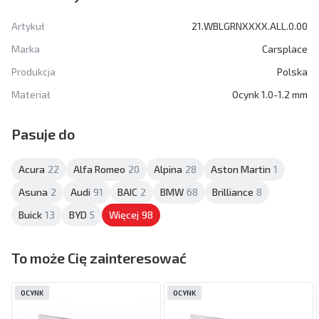
Artykuł
21.WBLGRNXXXX.ALL.0.00
Marka
Carsplace
Produkcja
Polska
Materiał
Ocynk 1.0-1.2 mm
Pasuje do
Acura
22
Alfa Romeo
20
Alpina
28
Aston Martin
1
Asuna
2
Audi
91
BAIC
2
BMW
68
Brilliance
8
Buick
13
BYD
5
Więcej
98
To może Cię zainteresować
OCYNK
OCYNK