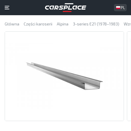
PL
Główna
Części karoserii
Alpina
3-series E21 (1978–1983)
Wzm