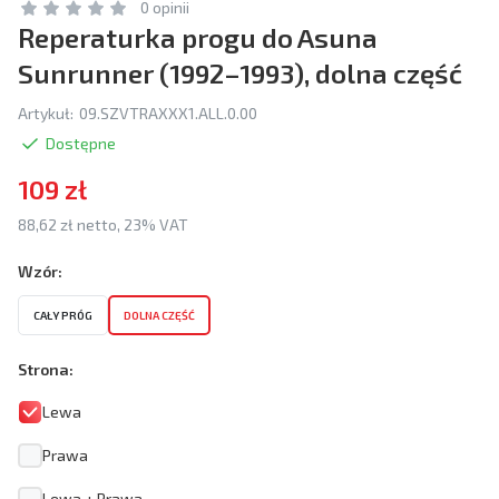
0 opinii
Reperaturka progu do Asuna
Sunrunner (1992–1993), dolna część
Artykuł:
09.SZVTRAXXX1.ALL.0.00
Dostępne
109 zł
88,62 zł netto, 23% VAT
Wzór:
CAŁY PRÓG
DOLNA CZĘŚĆ
Strona:
Lewa
Prawa
Lewa + Prawa