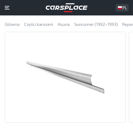
PL
Główna
Części karoserii
Asuna
Sunrunner (1992–1993)
Reper