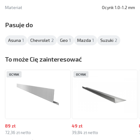
Materiał
Ocynk 1.0-1.2 mm
Pasuje do
Asuna
1
Chevrolet
2
Geo
1
Mazda
1
Suzuki
2
To może Cię zainteresować
OCYNK
OCYNK
89 zł
49 zł
72,36 zł netto
39,84 zł netto