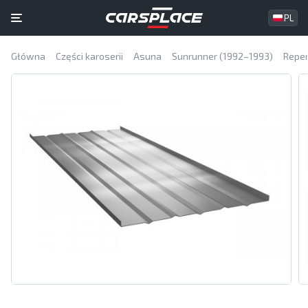
PL
Główna
Części karoserii
Asuna
Sunrunner (1992–1993)
Reper