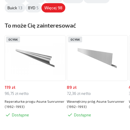
Buick
13
BYD
5
Więcej
98
To może Cię zainteresować
OCYNK
OCYNK
119 zł
89 zł
96,75 zł netto
72,36 zł netto
Reperaturka progu Asuna Sunrunner
Wewnętrzny próg Asuna Sunrunner
(1992–1993)
(1992–1993)
Dostępne
Dostępne