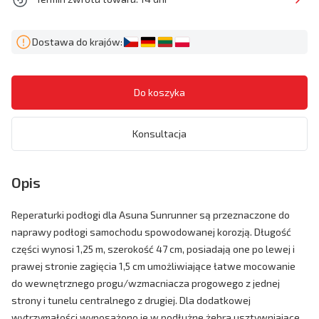
Dostawa do krajów:
Konsultacja
Opis
Reperaturki podłogi dla Asuna Sunrunner są przeznaczone do
naprawy podłogi samochodu spowodowanej korozją. Długość
części wynosi 1,25 m, szerokość 47 cm, posiadają one po lewej i
prawej stronie zagięcia 1,5 cm umożliwiające łatwe mocowanie
do wewnętrznego progu/wzmacniacza progowego z jednej
strony i tunelu centralnego z drugiej. Dla dodatkowej
wytrzymałości wyposażono je w podłużne żebra usztywniające.