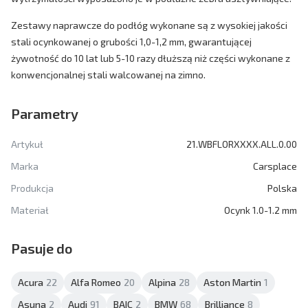
Zestawy naprawcze do podłóg wykonane są z wysokiej jakości
stali ocynkowanej o grubości 1,0-1,2 mm, gwarantującej
żywotność do 10 lat lub 5-10 razy dłuższą niż części wykonane z
konwencjonalnej stali walcowanej na zimno.
Parametry
Artykuł
21.WBFLORXXXX.ALL.0.00
Marka
Carsplace
Produkcja
Polska
Materiał
Ocynk 1.0-1.2 mm
Pasuje do
Acura
22
Alfa Romeo
20
Alpina
28
Aston Martin
1
Asuna
2
Audi
91
BAIC
2
BMW
68
Brilliance
8