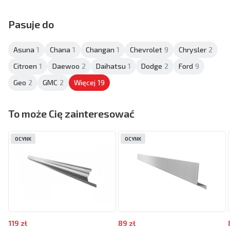
Pasuje do
Asuna
1
Chana
1
Changan
1
Chevrolet
9
Chrysler
2
Citroen
1
Daewoo
2
Daihatsu
1
Dodge
2
Ford
9
Geo
2
GMC
2
Więcej
19
To może Cię zainteresować
OCYNK
OCYNK
119 zł
89 zł