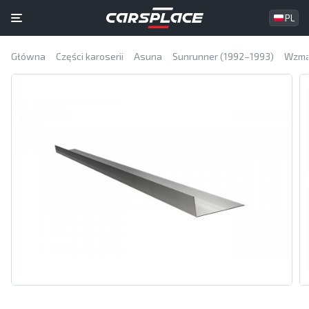
PL
Główna
Części karoserii
Asuna
Sunrunner (1992–1993)
Wzma