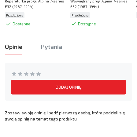
Reperaturka progu Alpina 7-series
Wewnętrzny próg Alpina 7-series
E32 (1987–1994)
E32 (1987–1994)
Przedłużona
Przedłużona
Dostępne
Dostępne
Opinie
Pytania
DODAJ OPINIĘ
Zostaw swoją opinię i bądź pierwszą osobą, która podzieli się
swoją opinią na temat tego produktu