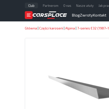
Club
Partnerom
O nas
Nasze atuty
Jak pr
Blog
Zwroty
Kontakt
Główna
|
Części karoserii
|
Alpina
|
7-series E32 (1987–