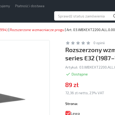
acujemy
Płatność i dostawa
1994)
|
Rozszerzone wzmacniacze progu
|
Art. 03.WBXEXT2200.ALL.0.00
0 opinii
Rozszerzony wzma
series E32 (1987
Artykuł:
03.WBXEXT2200.ALL.
Dostępne
89 zł
72,36 zł netto, 23% VAT
Strona:
Lewa