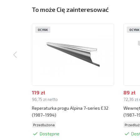
To może Cię zainteresować
OCYNK
OCYNK
119 zł
89 zł
96,75 zł netto
72,36 zł
Reperaturka progu Alpina 7-series E32
Wewnętr
(1987–1994)
(1987–1
Przedłużona
Przedłu
Dostępne
Dos