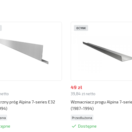
OCYNK
49 zł
 netto
39,84 zł netto
zny próg Alpina 7-series E32
Wzmacniacz progu Alpina 7-seri
994)
(1987–1994)
żona
Przedłużona
tępne
Dostępne