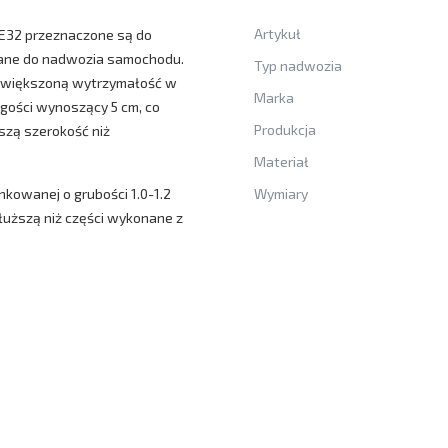
Artykuł
E32 przeznaczone są do
wane do nadwozia samochodu.
Typ nadwozia
 zwiększoną wytrzymałość w
Marka
ugości wynoszący 5 cm, co
Produkcja
szą szerokość niż
Materiał
nkowanej o grubości 1.0-1.2
Wymiary
dłuższą niż części wykonane z