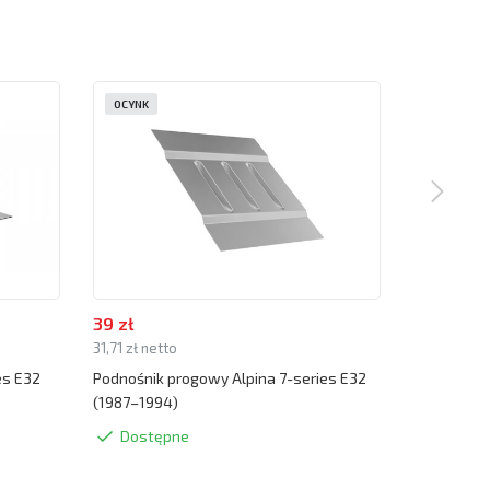
OCYNK
OCYNK
39 zł
39 zł
31,71 zł netto
31,71 zł net
es E32
Podnośnik progowy Alpina 7-series E32
Zaślepka p
(1987–1994)
(1987–199
Dostępne
Dostę