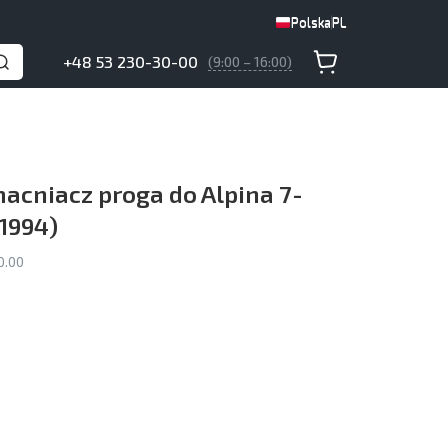
Polska
PL
Polska
PL
+48 53 230-30-00
(9:00 – 16:00)
cniacz proga do Alpina 7-
–1994)
0.00