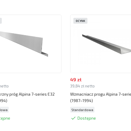
OCYNK
49 zł
 netto
39,84 zł netto
zny próg Alpina 7-series E32
Wzmacniacz progu Alpina 7-seri
994)
(1987–1994)
dowa
Standardowa
tępne
Dostępne