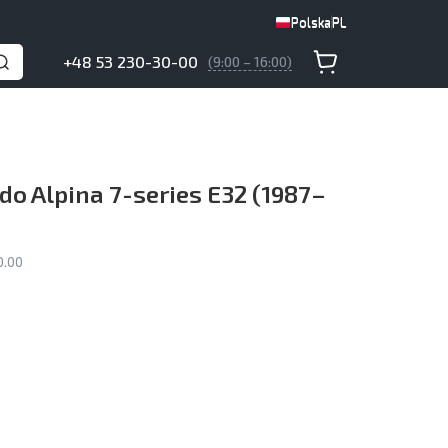
Polska
PL
Polska
PL
+48 53 230-30-00
(9:00 – 16:00)
do Alpina 7-series E32 (1987–
0.00