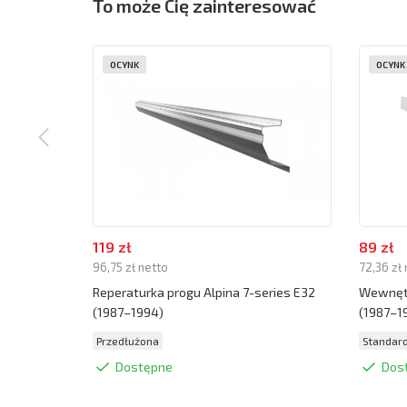
To może Cię zainteresować
OCYNK
OCYNK
119 zł
89 zł
96,75 zł netto
72,36 zł
Reperaturka progu Alpina 7-series E32
Wewnętr
(1987–1994)
(1987–1
Przedłużona
Standar
Dostępne
Dos