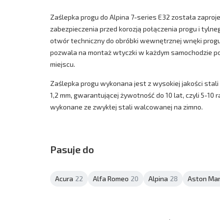
Zaślepka progu do Alpina 7-series E32 została zapro
zabezpieczenia przed korozją połączenia progu i tylne
otwór techniczny do obróbki wewnętrznej wnęki progu
pozwala na montaż wtyczki w każdym samochodzie po 
miejscu.
Zaślepka progu wykonana jest z wysokiej jakości stali
1,2 mm, gwarantującej żywotność do 10 lat, czyli 5-10 r
wykonane ze zwykłej stali walcowanej na zimno.
Pasuje do
Acura
22
Alfa Romeo
20
Alpina
28
Aston Mar