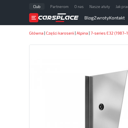
Club
Partnerom
O nas
Nasze atuty
Jak pr
Blog
Zwroty
Kontakt
Główna
|
Części karoserii
|
Alpina
|
7-series E32 (1987–