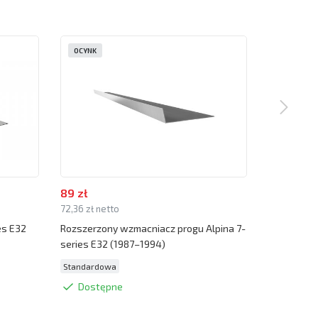
OCYNK
OCYNK
89 zł
39 zł
72,36 zł netto
31,71 zł net
es E32
Rozszerzony wzmacniacz progu Alpina 7-
Podnośnik 
series E32 (1987–1994)
(1987–199
Dostę
Standardowa
Dostępne