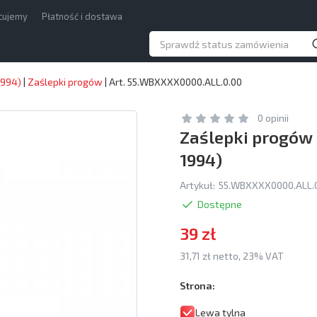
acujemy
Płatność i dostawa
1994)
|
Zaślepki progów
|
Art. 55.WBXXXX0000.ALL.0.00
0 opinii
Zaślepki progów 
1994)
Artykuł:
55.WBXXXX0000.ALL.
Dostępne
39 zł
31,71 zł netto, 23% VAT
Strona:
Lewa tylna