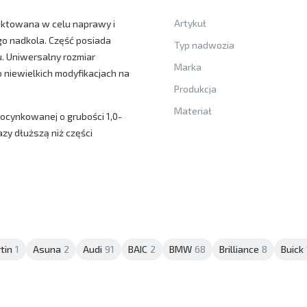
Artykuł
jektowana w celu naprawy i
go nadkola. Część posiada
Typ nadwozia
. Uniwersalny rozmiar
Marka
niewielkich modyfikacjach na
Produkcja
Materiał
 ocynkowanej o grubości 1,0-
azy dłuższą niż części
tin
1
Asuna
2
Audi
91
BAIC
2
BMW
68
Brilliance
8
Buick