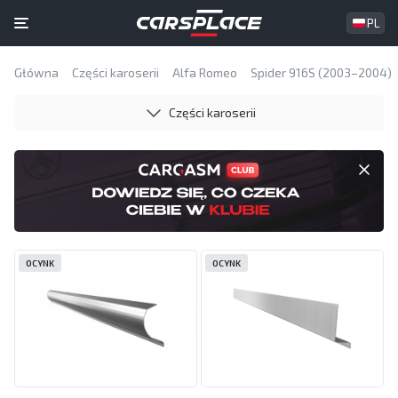
PL
Główna
Części karoserii
Alfa Romeo
Spider 916S (2003–2004)
Części karoserii
OCYNK
OCYNK