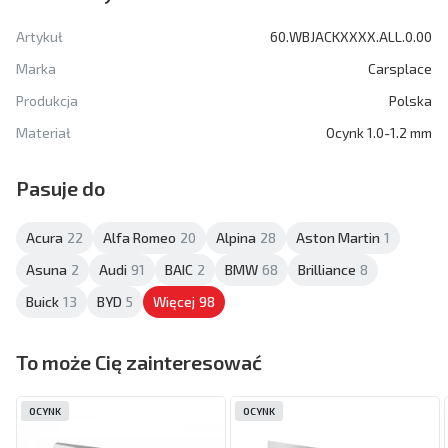
Artykuł
60.WBJACKXXXX.ALL.0.00
Marka
Carsplace
Produkcja
Polska
Materiał
Ocynk 1.0-1.2 mm
Pasuje do
Acura
22
Alfa Romeo
20
Alpina
28
Aston Martin
1
Asuna
2
Audi
91
BAIC
2
BMW
68
Brilliance
8
Buick
13
BYD
5
Więcej
98
To może Cię zainteresować
OCYNK
OCYNK