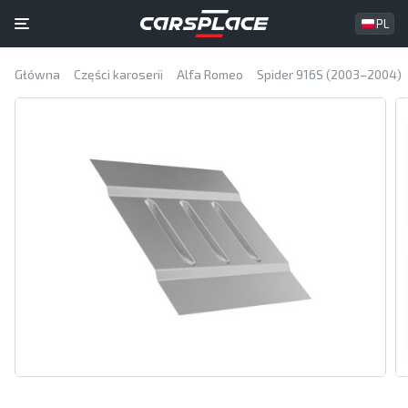
PL
Główna
Części karoserii
Alfa Romeo
Spider 916S (2003–2004)