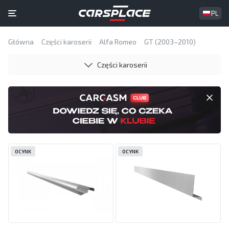
PL
Główna
Części karoserii
Alfa Romeo
GT (2003–2010)
Części karoserii
OCYNK
OCYNK