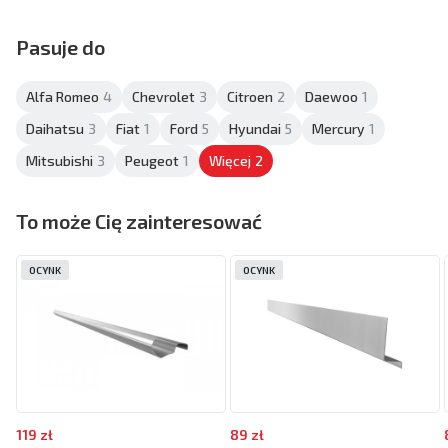
Pasuje do
Alfa Romeo
4
Chevrolet
3
Citroen
2
Daewoo
1
Daihatsu
3
Fiat
1
Ford
5
Hyundai
5
Mercury
1
Mitsubishi
3
Peugeot
1
Więcej
2
To może Cię zainteresować
OCYNK
OCYNK
119 zł
89 zł