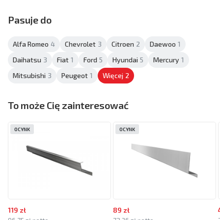
Pasuje do
Alfa Romeo
4
Chevrolet
3
Citroen
2
Daewoo
1
Daihatsu
3
Fiat
1
Ford
5
Hyundai
5
Mercury
1
Mitsubishi
3
Peugeot
1
Więcej
2
To może Cię zainteresować
OCYNK
OCYNK
119 zł
89 zł