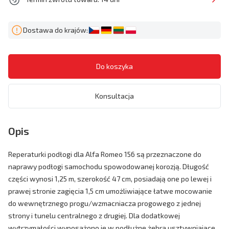
Dostawa do krajów:
Konsultacja
Opis
Reperaturki podłogi dla Alfa Romeo 156 są przeznaczone do
naprawy podłogi samochodu spowodowanej korozją. Długość
części wynosi 1,25 m, szerokość 47 cm, posiadają one po lewej i
prawej stronie zagięcia 1,5 cm umożliwiające łatwe mocowanie
do wewnętrznego progu/wzmacniacza progowego z jednej
strony i tunelu centralnego z drugiej. Dla dodatkowej
wytrzymałości wyposażono je w podłużne żebra usztywniające.