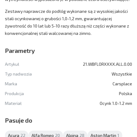
Zestawy naprawcze do podłóg wykonane są z wysokiej jakości
stali ocynkowanej o grubości 1,0-1,2 mm, gwarantującej
żywotność do 10 lat lub 5-10 razy dłuższą niż części wykonane z
konwencjonalnej stali walcowanej na zimno.
Parametry
Artykuł
21.WBFLORXXXX.ALL.0.00
Typ nadwozia
Wszystkie
Marka
Carsplace
Produkcja
Polska
Materiał
Ocynk 1.0-1.2 mm
Pasuje do
Acura
22
Alfa Romeo
20
Alpina
28
Aston Martin
1