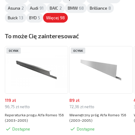
Asuna
2
Audi
91
BAIC
2
BMW
68
Brilliance
8
Buick
13
BYD
5
Więcej
98
To może Cię zainteresować
OCYNK
OCYNK
119 zł
89 zł
96,75 zł netto
72,36 zł netto
Reperaturka progu Alfa Romeo 156
Wewnętrzny próg Alfa Romeo 156
(2003–2005)
(2003–2005)
Dostępne
Dostępne