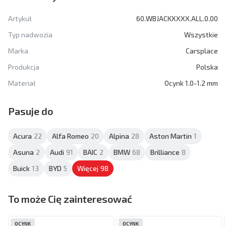
Artykuł
60.WBJACKXXXX.ALL.0.00
Typ nadwozia
Wszystkie
Marka
Carsplace
Produkcja
Polska
Materiał
Ocynk 1.0-1.2 mm
Pasuje do
Acura
22
Alfa Romeo
20
Alpina
28
Aston Martin
1
Asuna
2
Audi
91
BAIC
2
BMW
68
Brilliance
8
Buick
13
BYD
5
Więcej
98
To może Cię zainteresować
OCYNK
OCYNK