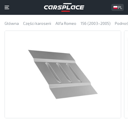
PL
Główna
Części karoserii
Alfa Romeo
156 (2003–2005)
Podnoś