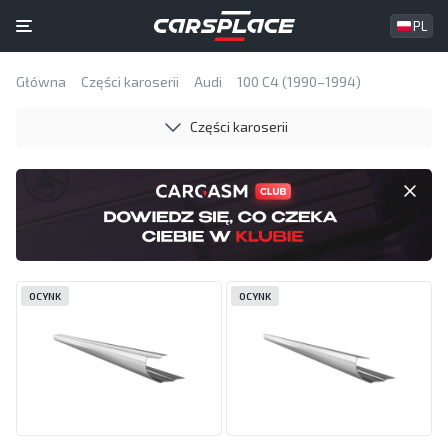
PL
Główna
Części karoserii
Audi
100 C4 (1990–1994)
Części karoserii
OCYNK
OCYNK