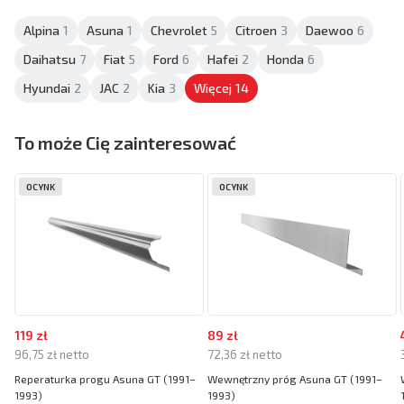
Alpina
1
Asuna
1
Chevrolet
5
Citroen
3
Daewoo
6
Daihatsu
7
Fiat
5
Ford
6
Hafei
2
Honda
6
Hyundai
2
JAC
2
Kia
3
Więcej
14
To może Cię zainteresować
OCYNK
OCYNK
119 zł
89 zł
96,75 zł netto
72,36 zł netto
Reperaturka progu Asuna GT (1991–
Wewnętrzny próg Asuna GT (1991–
1993)
1993)