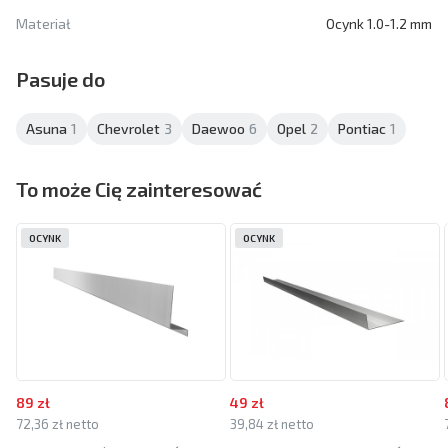
Materiał
Ocynk 1.0-1.2 mm
Pasuje do
Asuna
1
Chevrolet
3
Daewoo
6
Opel
2
Pontiac
1
To może Cię zainteresować
OCYNK
OCYNK
89 zł
49 zł
72,36 zł netto
39,84 zł netto