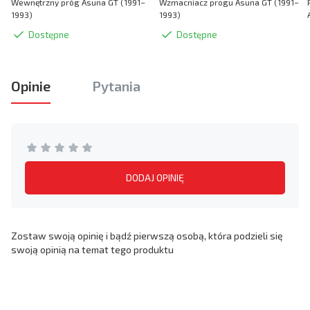
Wewnętrzny próg Asuna GT (1991–
Wzmacniacz progu Asuna GT (1991–
1993)
1993)
Dostępne
Dostępne
Opinie
Pytania
DODAJ OPINIĘ
Zostaw swoją opinię i bądź pierwszą osobą, która podzieli się
swoją opinią na temat tego produktu