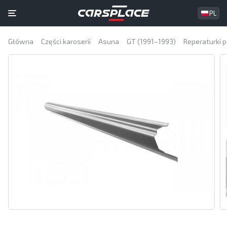
PL
Główna
Części karoserii
Asuna
GT (1991–1993)
Reperaturki 