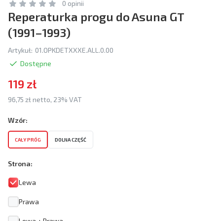
0 opinii
Reperaturka progu do Asuna GT
(1991–1993)
Artykuł:
01.OPKDETXXXE.ALL.0.00
Dostępne
119 zł
96,75 zł netto, 23% VAT
Wzór:
CAŁY PRÓG
DOLNA CZĘŚĆ
Strona:
Lewa
Prawa
Lewa + Prawa