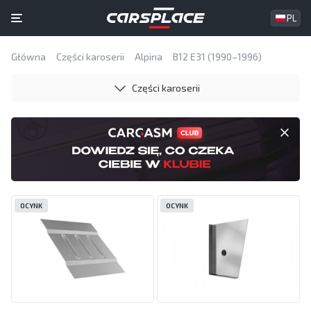
PL
Główna
Części karoserii
Alpina
B12 E31 (1990–1996)
Części karoserii
OCYNK
OCYNK