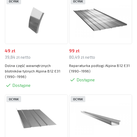
OCYNK
OCYNK
49 zł
99 zł
39,84 zł netto
80,49 zł netto
Dolna część wewnętrznych
Reperaturka podłogi Alpina B12 E31
błotników tylnych Alpina B12 E31
(1990–1996)
(1990–1996)
Dostępne
Dostępne
OCYNK
OCYNK