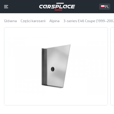
PL
Główna
Części karoserii
Alpina
3-series E46 Coupe (1999–200