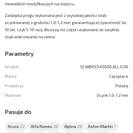
niewielkich modyfikacjach na miejscu.
Zaślepka progu wykonana jest z wysokiej jakości stali
ocynkowanej o grubości 1,0-1,2 mm, gwarantującej żywotność do
10 lat, czyli 5-10 razy dłuższą niż części wykonane ze zwykłej
stali walcowanej na zimno.
Parametry
Artykuł
55.WBXXXX0000.ALL.0.00
Marka
Carsplace
Produkcja
Polska
Materiał
Ocynk 1.0-1.2 mm
Pasuje do
Acura
22
Alfa Romeo
20
Alpina
28
Aston Martin
1