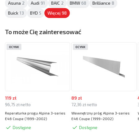
Asuna
2
Audi
91
BAIC
2
BMW
68
Brilliance
8
Buick
13
BYD
5
Więcej
98
To może Cię zainteresować
OCYNK
OCYNK
119 zł
89 zł
96,75 zł netto
72,36 zł netto
Reperaturka progu Alpina 3-series
Wewnętrzny próg Alpina 3-series
E46 Coupe (1999–2002)
E46 Coupe (1999–2002)
Dostępne
Dostępne