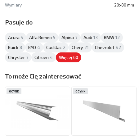
Wymiary
20x80 mm
Pasuje do
Acura
5
Alfa Romeo
5
Alpina
7
Audi
13
BMW
12
Buick
8
BYD
4
Cadillac
2
Chery
21
Chevrolet
42
Chrysler
7
Citroen
4
Więcej
60
To może Cię zainteresować
OCYNK
OCYNK