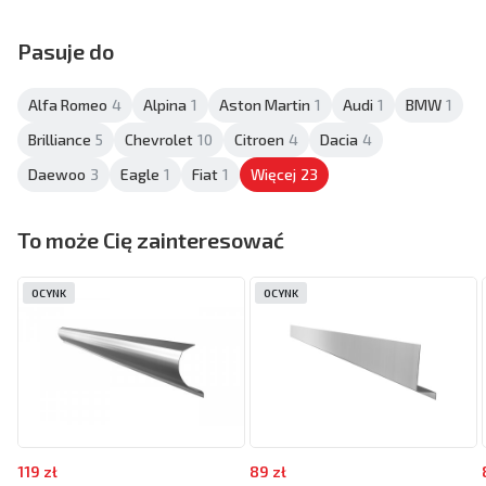
Pasuje do
Alfa Romeo
4
Alpina
1
Aston Martin
1
Audi
1
BMW
1
Brilliance
5
Chevrolet
10
Citroen
4
Dacia
4
Daewoo
3
Eagle
1
Fiat
1
Więcej
23
To może Cię zainteresować
OCYNK
OCYNK
119 zł
89 zł