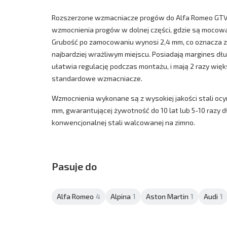
Rozszerzone wzmacniacze progów do Alfa Romeo GTV
wzmocnienia progów w dolnej części, gdzie są moco
Grubość po zamocowaniu wynosi 2,4 mm, co oznacza
najbardziej wrażliwym miejscu. Posiadają margines dł
ułatwia regulację podczas montażu, i mają 2 razy więk
standardowe wzmacniacze.
Wzmocnienia wykonane są z wysokiej jakości stali ocy
mm, gwarantującej żywotność do 10 lat lub 5-10 razy 
konwencjonalnej stali walcowanej na zimno.
Pasuje do
Alfa Romeo
4
Alpina
1
Aston Martin
1
Audi
1