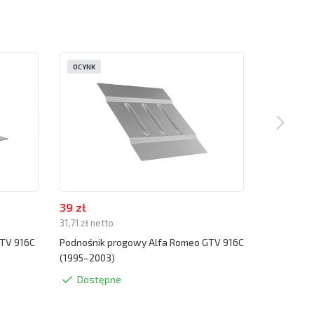
OCYNK
OCYNK
39 zł
39 zł
31,71 zł netto
31,71 zł net
TV 916C
Podnośnik progowy Alfa Romeo GTV 916C
Zaślepka p
(1995–2003)
(1995–200
Dostępne
Dostę