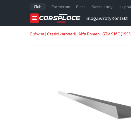
Club
Partnerom
O nas
Nasze atuty
Jak pr
Blog
Zwroty
Kontakt
Główna
|
Części karoserii
|
Alfa Romeo
|
GTV 916C (199