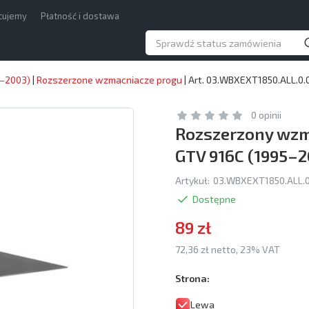
acujemy
Płatność i dostawa
5–2003)
|
Rozszerzone wzmacniacze progu
|
Art. 03.WBXEXT1850.ALL.0.
0 opinii
Rozszerzony wzm
GTV 916C (1995–2
Artykuł:
03.WBXEXT1850.ALL.0
Dostępne
89 zł
72,36 zł netto, 23% VAT
Strona:
Lewa