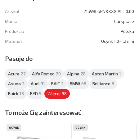
Artykuł
21.WBLGRNXXXX.ALL.0.00
Marka
Carsplace
Produkcja
Polska
Materiał
Ocynk 1.0-1.2 mm
Pasuje do
Acura
22
Alfa Romeo
20
Alpina
28
Aston Martin
1
Asuna
2
Audi
91
BAIC
2
BMW
68
Brilliance
8
Buick
13
BYD
5
Więcej
98
To może Cię zainteresować
OCYNK
OCYNK