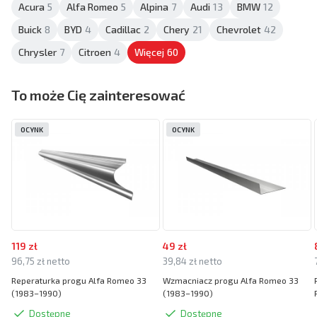
Acura
5
Alfa Romeo
5
Alpina
7
Audi
13
BMW
12
Buick
8
BYD
4
Cadillac
2
Chery
21
Chevrolet
42
Chrysler
7
Citroen
4
Więcej
60
To może Cię zainteresować
OCYNK
OCYNK
119 zł
49 zł
96,75 zł netto
39,84 zł netto
Reperaturka progu Alfa Romeo 33
Wzmacniacz progu Alfa Romeo 33
(1983–1990)
(1983–1990)
Dostępne
Dostępne