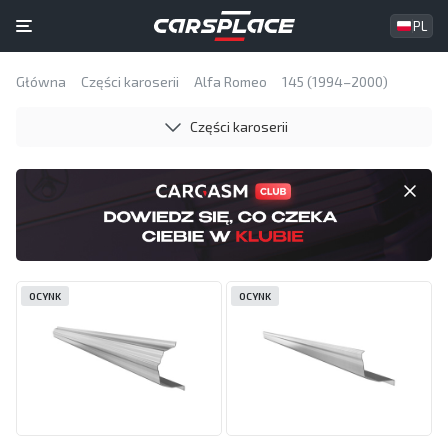
PL
Główna
Części karoserii
Alfa Romeo
145 (1994–2000)
Części karoserii
OCYNK
OCYNK