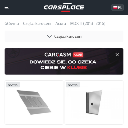
PL
Główna
Części karoserii
Acura
MDX III (2013–2016)
Części karoserii
OCYNK
OCYNK