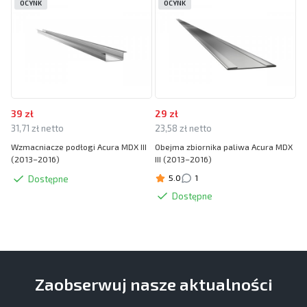
OCYNK
OCYNK
39 zł
29 zł
31,71 zł netto
23,58 zł netto
Wzmacniacze podłogi Acura MDX III
Obejma zbiornika paliwa Acura MDX
(2013–2016)
III (2013–2016)
5.0
1
Dostępne
Dostępne
Zaobserwuj nasze aktualności