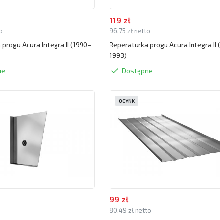
119 zł
to
96,75 zł netto
 progu Acura Integra II (1990–
Reperaturka progu Acura Integra II 
1993)
ne
Dostępne
OCYNK
99 zł
o
80,49 zł netto