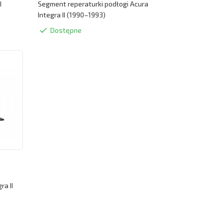
I
Segment reperaturki podłogi Acura
Integra II (1990–1993)
Dostępne
ra II