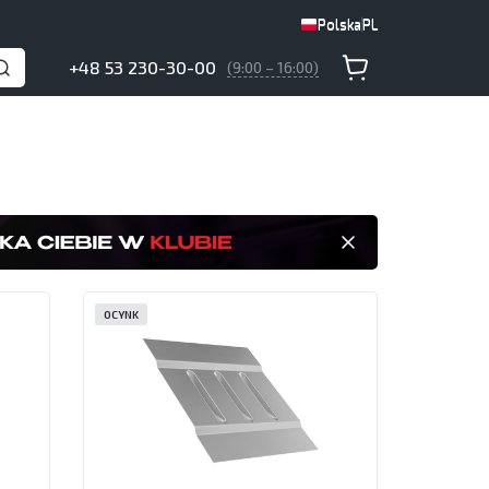
Polska
PL
Polska
PL
+48 53 230-30-00
(9:00 – 16:00)
OCYNK