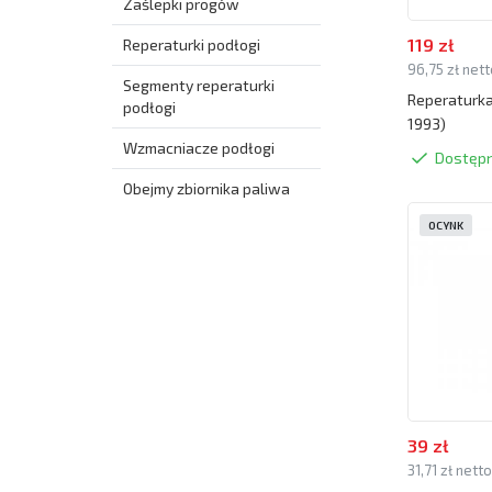
Zaślepki progów
119 zł
Reperaturki podłogi
96,75 zł net
Segmenty reperaturki
Reperaturka
podłogi
1993)
Wzmacniacze podłogi
Dostęp
Obejmy zbiornika paliwa
OCYNK
39 zł
31,71 zł nett