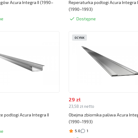
ogów Acura Integra II (1990–
Reperaturka podłogi Acura Integra I
(1990–1993)
ne
Dostępne
OCYNK
29 zł
o
23,58 zł netto
 podłogi Acura Integra II
Obejma zbiornika paliwa Acura Integ
)
(1990–1993)
ne
5.0
1