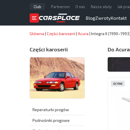
Club
Partnerom
O nas
Nasze atuty
Jak pr
Blog
Zwroty
Kontakt
Główna
|
Części karoserii
|
Acura
|
Integra II (1990–1993
Części karoserii
Do Acura 
OCYNK
Reperaturki progów
Podnośniki progowe