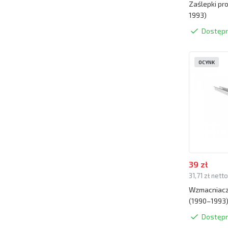
Zaślepki pr
1993)
Dostęp
OCYNK
39 zł
31,71 zł nett
Wzmacniacze
(1990–1993
Dostęp