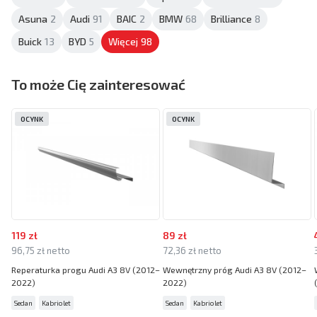
Asuna
2
Audi
91
BAIC
2
BMW
68
Brilliance
8
Buick
13
BYD
5
Więcej
98
To może Cię zainteresować
OCYNK
OCYNK
119 zł
89 zł
96,75 zł netto
72,36 zł netto
Reperaturka progu Audi A3 8V (2012–
Wewnętrzny próg Audi A3 8V (2012–
2022)
2022)
Sedan
Kabriolet
Sedan
Kabriolet