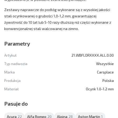
Zestawy naprawcze do podłóg wykonane są z wysokiej jakości
stali ocynkowanej o grubości 1,0-1,2 mm, gwarantującej
żywotność do 10 lat lub 5-10 razy dłuższą niż części wykonane z
konwencjonalnej stali walcowanej na zimno.
Parametry
Artykuł
21.WBFLORXXXX.ALL.0.00
Typ nadwozia
Wszystkie
Marka
Carsplace
Produkcja
Polska
Materiał
Ocynk 1.0-1.2 mm
Pasuje do
Acura
22
Alfa Romeo
20
Alpina
28
Aston Martin
1