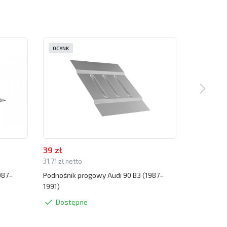
OCYNK
OCYNK
39 zł
39 zł
31,71 zł netto
31,71 zł net
987–
Podnośnik progowy Audi 90 B3 (1987–
Zaślepka p
1991)
Dostę
Dostępne