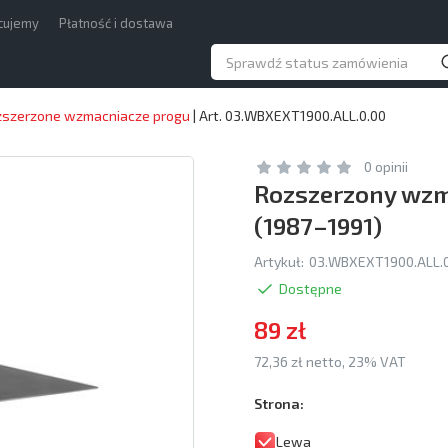
acujemy
Płatność i dostawa
zszerzone wzmacniacze progu
|
Art. 03.WBXEXT1900.ALL.0.00
0 opinii
Rozszerzony wzm
(1987–1991)
Artykuł:
03.WBXEXT1900.ALL.
Dostępne
89 zł
72,36 zł netto, 23% VAT
Strona:
Lewa