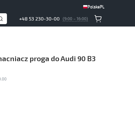
Polska
PL
Polska
PL
+48 53 230-30-00
(9:00 – 16:00)
acniacz proga do Audi 90 B3
0.00