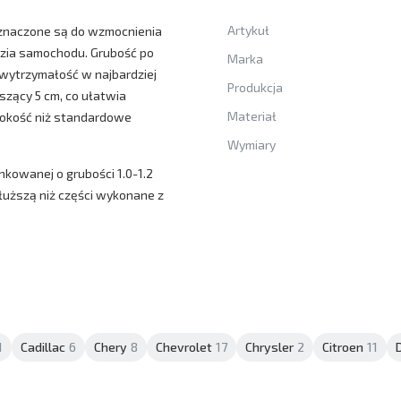
Artykuł
znaczone są do wzmocnienia
zia samochodu. Grubość po
Marka
wytrzymałość w najbardziej
Produkcja
szący 5 cm, co ułatwia
Materiał
erokość niż standardowe
Wymiary
nkowanej o grubości 1.0-1.2
dłuższą niż części wykonane z
1
Cadillac
6
Chery
8
Chevrolet
17
Chrysler
2
Citroen
11