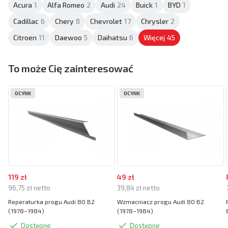
Acura
1
Alfa Romeo
2
Audi
24
Buick
1
BYD
1
Cadillac
6
Chery
8
Chevrolet
17
Chrysler
2
Citroen
11
Daewoo
5
Daihatsu
6
Więcej
45
To może Cię zainteresować
OCYNK
OCYNK
119 zł
49 zł
96,75 zł netto
39,84 zł netto
Reperaturka progu Audi 80 B2
Wzmacniacz progu Audi 80 B2
(1978–1984)
(1978–1984)
Dostępne
Dostępne