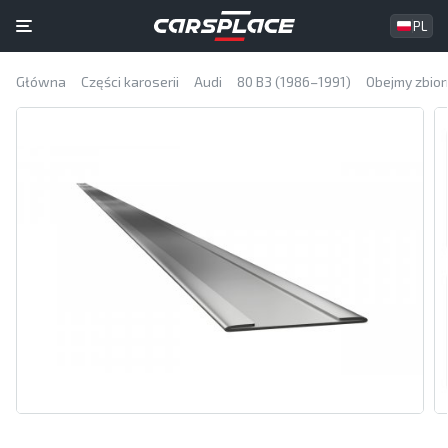
PL
Główna
Części karoserii
Audi
80 B3 (1986–1991)
Obejmy zbior