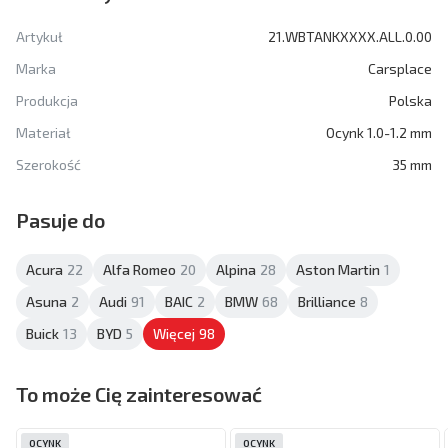
Artykuł
21.WBTANKXXXX.ALL.0.00
Marka
Carsplace
Produkcja
Polska
Materiał
Ocynk 1.0-1.2 mm
Szerokość
35 mm
Pasuje do
Acura
22
Alfa Romeo
20
Alpina
28
Aston Martin
1
Asuna
2
Audi
91
BAIC
2
BMW
68
Brilliance
8
Buick
13
BYD
5
Więcej
98
To może Cię zainteresować
OCYNK
OCYNK