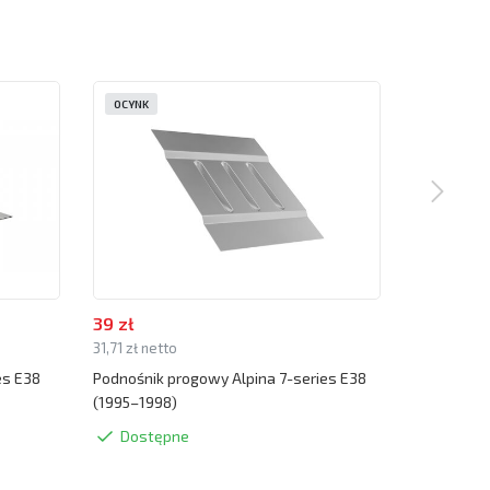
OCYNK
OCYNK
39 zł
39 zł
31,71 zł netto
31,71 zł net
es E38
Podnośnik progowy Alpina 7-series E38
Zaślepka p
(1995–1998)
(1995–1998
Dostępne
Dostę