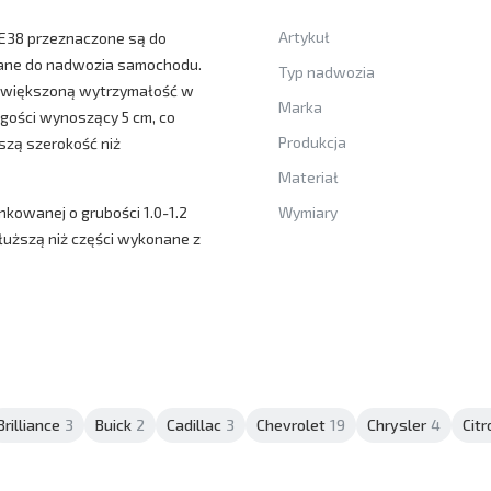
Artykuł
E38 przeznaczone są do
wane do nadwozia samochodu.
Typ nadwozia
 zwiększoną wytrzymałość w
Marka
ugości wynoszący 5 cm, co
Produkcja
szą szerokość niż
Materiał
nkowanej o grubości 1.0-1.2
Wymiary
dłuższą niż części wykonane z
Brilliance
3
Buick
2
Cadillac
3
Chevrolet
19
Chrysler
4
Cit