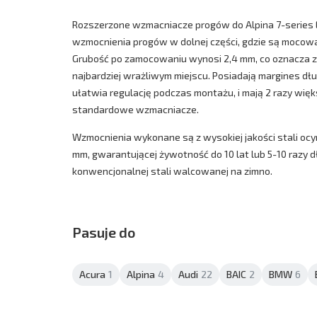
Rozszerzone wzmacniacze progów do Alpina 7-series 
wzmocnienia progów w dolnej części, gdzie są moco
Grubość po zamocowaniu wynosi 2,4 mm, co oznacza
najbardziej wrażliwym miejscu. Posiadają margines dł
ułatwia regulację podczas montażu, i mają 2 razy więk
standardowe wzmacniacze.
Wzmocnienia wykonane są z wysokiej jakości stali ocy
mm, gwarantującej żywotność do 10 lat lub 5-10 razy 
konwencjonalnej stali walcowanej na zimno.
Pasuje do
Acura
1
Alpina
4
Audi
22
BAIC
2
BMW
6