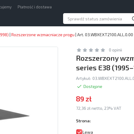
acujemy
Płatność i dostawa
1998)
|
Rozszerzone wzmacniacze progu
|
Art. 03.WBXEXT2100.ALL.0.00
0 opinii
Rozszerzony wzma
series E38 (1995–
Artykuł:
03.WBXEXT2100.ALL.
Dostępne
89 zł
72,36 zł netto, 23% VAT
Strona:
Lewa