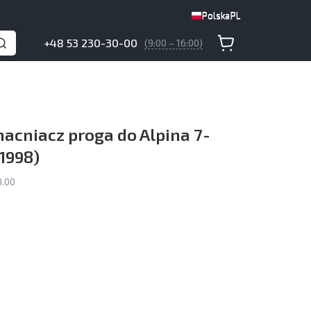
Polska
PL
Polska
PL
+48 53 230-30-00
(9:00 – 16:00)
cniacz proga do Alpina 7-
1998)
0.00