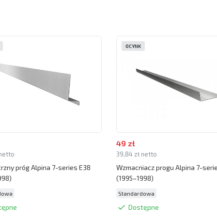
OCYNK
49 zł
 netto
39,84 zł netto
zny próg Alpina 7-series E38
Wzmacniacz progu Alpina 7-seri
998)
(1995–1998)
dowa
Standardowa
tępne
Dostępne