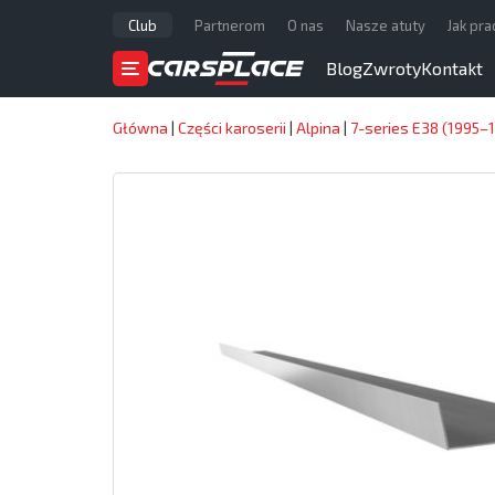
Club
Partnerom
O nas
Nasze atuty
Jak pr
Blog
Zwroty
Kontakt
Główna
|
Części karoserii
|
Alpina
|
7-series E38 (1995–