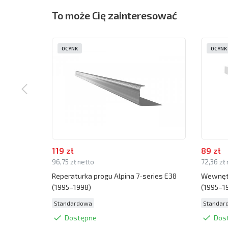
To może Cię zainteresować
OCYNK
OCYNK
119 zł
89 zł
96,75 zł netto
72,36 zł
Reperaturka progu Alpina 7-series E38
Wewnętr
(1995–1998)
(1995–1
Standardowa
Standar
Dostępne
Dos