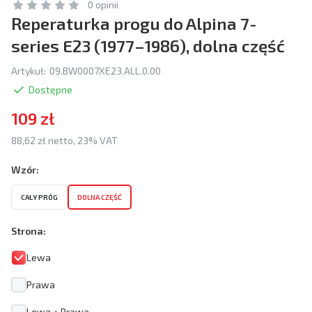
0 opinii
Reperaturka progu do Alpina 7-
series E23 (1977–1986), dolna część
Artykuł:
09.BW0007XE23.ALL.0.00
Dostępne
109 zł
88,62 zł netto, 23% VAT
Wzór:
CAŁY PRÓG
DOLNA CZĘŚĆ
Strona:
Lewa
Prawa
Lewa + Prawa