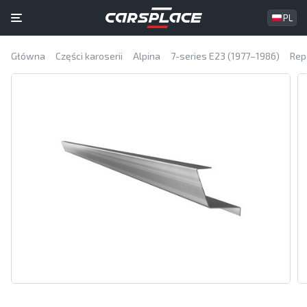
PL
Główna
Części karoserii
Alpina
7-series E23 (1977–1986)
Rep