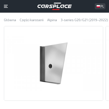
PL
Główna
Części karoserii
Alpina
3-series G20/G21 (2019–2022)