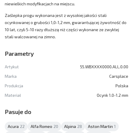
niewielkich modyfikacjach na miejscu.
Zaślepka progu wykonana jest z wysokiej jakości stali
ocynkowanej o grubości 1,0-1,2 mm, gwarantującej żywotność do
10 lat, czyli 5-10 razy dłuższą niż części wykonane ze zwykłej
stali walcowanej na zimno.
Parametry
Artykuł
55.WBXXXX0000.ALL.0.00
Marka
Carsplace
Produkcja
Polska
Materiał
Ocynk 1.0-1.2 mm
Pasuje do
Acura
22
Alfa Romeo
20
Alpina
28
Aston Martin
1