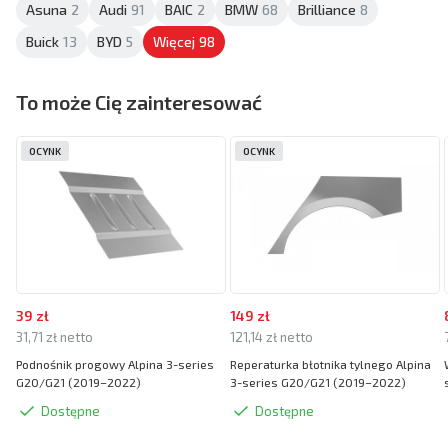
Asuna
2
Audi
91
BAIC
2
BMW
68
Brilliance
8
Buick
13
BYD
5
Więcej
98
To może Cię zainteresować
OCYNK
OCYNK
39 zł
149 zł
31,71 zł netto
121,14 zł netto
Podnośnik progowy Alpina 3-series
Reperaturka błotnika tylnego Alpina
G20/G21 (2019–2022)
3-series G20/G21 (2019–2022)
Dostępne
Dostępne