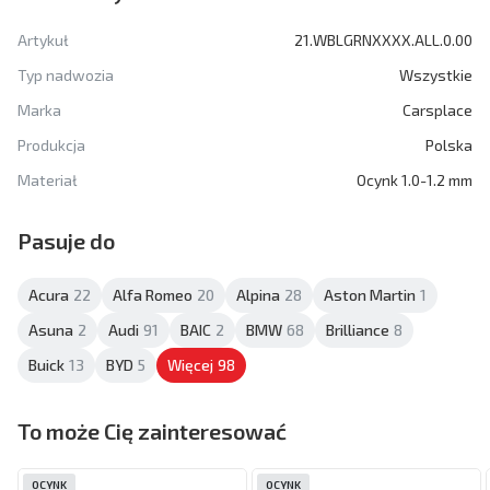
Artykuł
21.WBLGRNXXXX.ALL.0.00
Typ nadwozia
Wszystkie
Marka
Carsplace
Produkcja
Polska
Materiał
Ocynk 1.0-1.2 mm
Pasuje do
Acura
22
Alfa Romeo
20
Alpina
28
Aston Martin
1
Asuna
2
Audi
91
BAIC
2
BMW
68
Brilliance
8
Buick
13
BYD
5
Więcej
98
To może Cię zainteresować
OCYNK
OCYNK