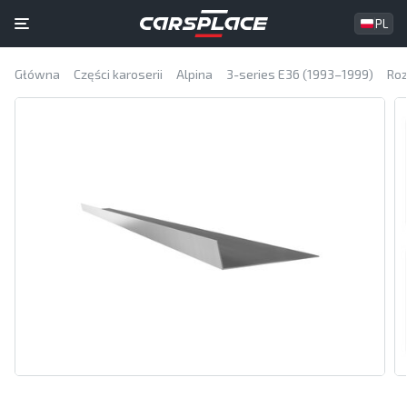
PL
Główna
Części karoserii
Alpina
3-series E36 (1993–1999)
Roz