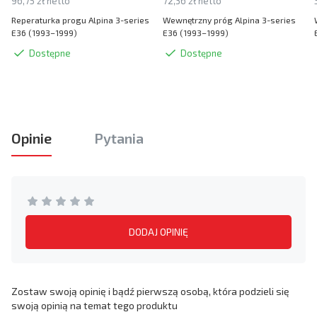
96,75 zł netto
72,36 zł netto
Reperaturka progu Alpina 3-series
Wewnętrzny próg Alpina 3-series
E36 (1993–1999)
E36 (1993–1999)
Dostępne
Dostępne
Opinie
Pytania
DODAJ OPINIĘ
Zostaw swoją opinię i bądź pierwszą osobą, która podzieli się
swoją opinią na temat tego produktu