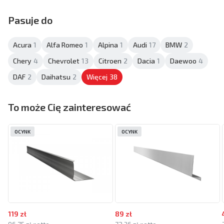
Pasuje do
Acura
1
Alfa Romeo
1
Alpina
1
Audi
17
BMW
2
Chery
4
Chevrolet
13
Citroen
2
Dacia
1
Daewoo
4
DAF
2
Daihatsu
2
Więcej
38
To może Cię zainteresować
OCYNK
OCYNK
119 zł
89 zł