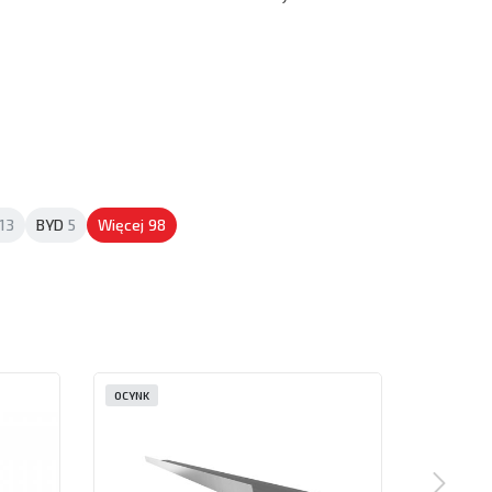
13
BYD
5
Więcej
98
OCYNK
OCYNK