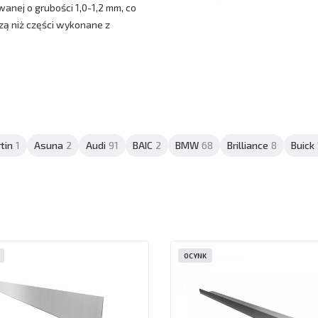
anej o grubości 1,0-1,2 mm, co
zą niż części wykonane z
tin
1
Asuna
2
Audi
91
BAIC
2
BMW
68
Brilliance
8
Buick
OCYNK