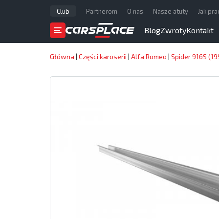
Club
Partnerom
O nas
Nasze atuty
Jak pr
Blog
Zwroty
Kontakt
Główna
|
Części karoserii
|
Alfa Romeo
|
Spider 916S (1