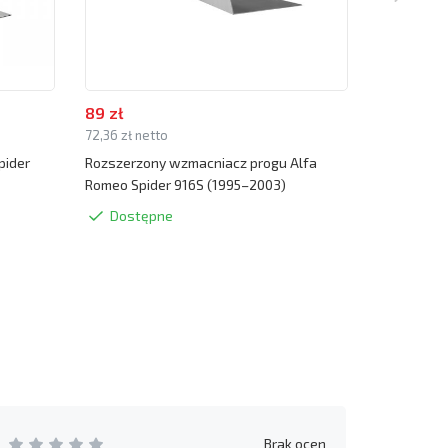
89 zł
39 zł
72,36 zł netto
31,71 zł net
pider
Rozszerzony wzmacniacz progu Alfa
Podnośnik 
Romeo Spider 916S (1995–2003)
916S (1995
Dostępne
Dostę
Brak ocen