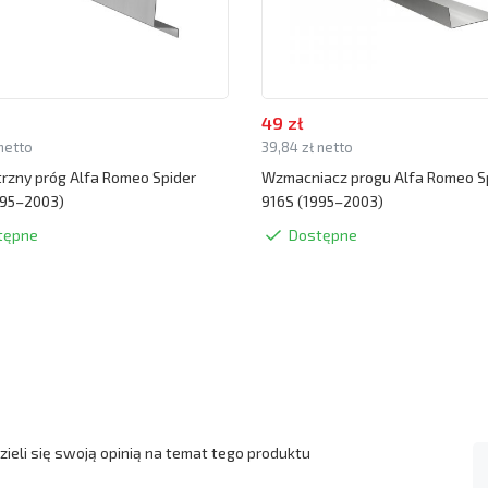
49 zł
 netto
39,84 zł netto
zny próg Alfa Romeo Spider
Wzmacniacz progu Alfa Romeo S
995–2003)
916S (1995–2003)
tępne
Dostępne
ieli się swoją opinią na temat tego produktu