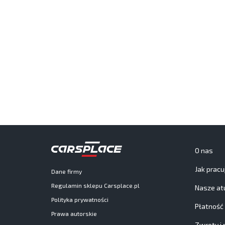
O nas
Jak prac
Dane firmy
Regulamin sklepu Carsplace.pl
Nasze at
Polityka prywatności
Płatność
Prawa autorskie
Zwroty i 