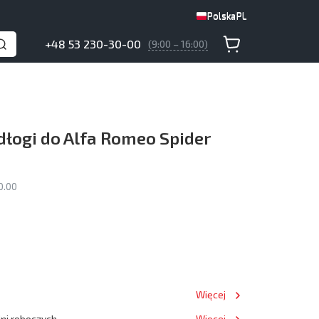
Polska
PL
Polska
PL
+48 53 230-30-00
(9:00 – 16:00)
łogi do Alfa Romeo Spider
0.00
Więcej
dni roboczych
Więcej