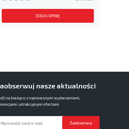
DODAJ OPINIĘ
aobserwuj nasze aktualności
dź na bieżąco z najnowszymi wydarzeniami,
omocjami i atrakcyjnymi ofertami
Zaobserwuj