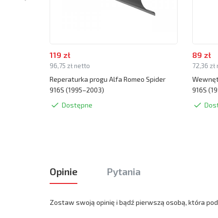
119 zł
89 zł
96,75 zł netto
72,36 zł
Reperaturka progu Alfa Romeo Spider
Wewnętr
916S (1995–2003)
916S (1
Dostępne
Dos
Opinie
Pytania
Zostaw swoją opinię i bądź pierwszą osobą, która podz