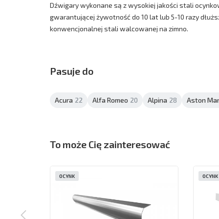
Dźwigary wykonane są z wysokiej jakości stali ocynkow
gwarantującej żywotność do 10 lat lub 5-10 razy dłużs
konwencjonalnej stali walcowanej na zimno.
Pasuje do
Acura
22
Alfa Romeo
20
Alpina
28
Aston Mar
To może Cię zainteresować
OCYNK
OCYNK