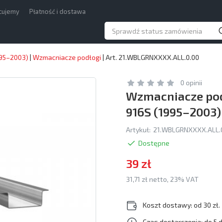
acujemy
Płatność i dostawa
995–2003)
|
Wzmacniacze podłogi
|
Art. 21.WBLGRNXXXX.ALL.0.00
0 opinii
Wzmacniacze pod
916S (1995–2003)
Artykuł:
21.WBLGRNXXXX.ALL.
Dostępne
39 zł
31,71 zł netto, 23% VAT
Koszt dostawy: od 30 zł.
Czas dostarczenia: do 5 