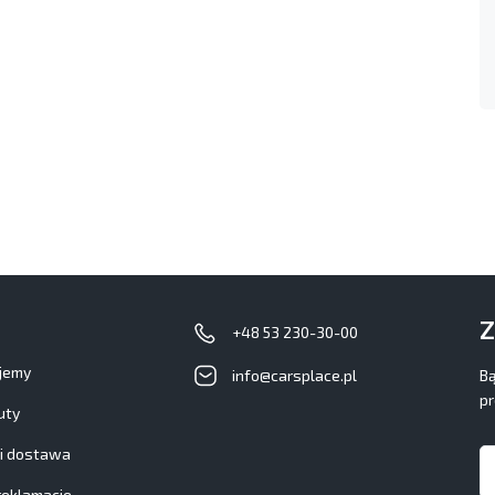
Z
+48 53 230-30-00
ujemy
info@carsplace.pl
Bą
pr
uty
 i dostawa
reklamacje