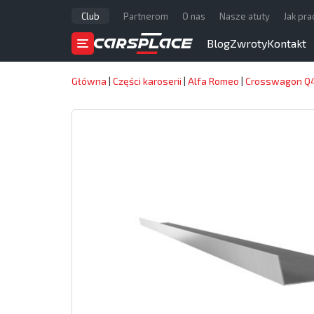
Club
Partnerom
O nas
Nasze atuty
Jak pr
Blog
Zwroty
Kontakt
Główna
|
Części karoserii
|
Alfa Romeo
|
Crosswagon Q4