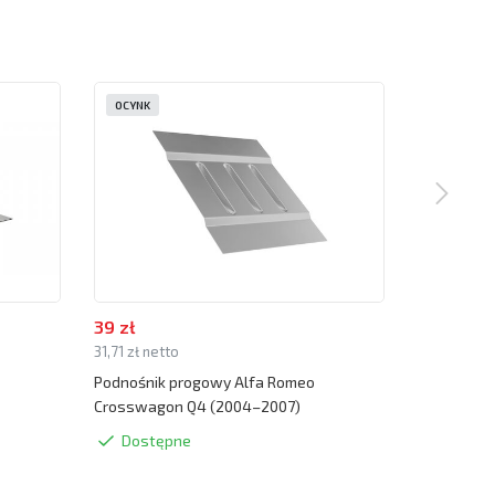
OCYNK
OCYNK
39 zł
39 zł
31,71 zł netto
31,71 zł net
Podnośnik progowy Alfa Romeo
Zaślepka 
Crosswagon Q4 (2004–2007)
Q4 (2004–
Dostępne
Dostę