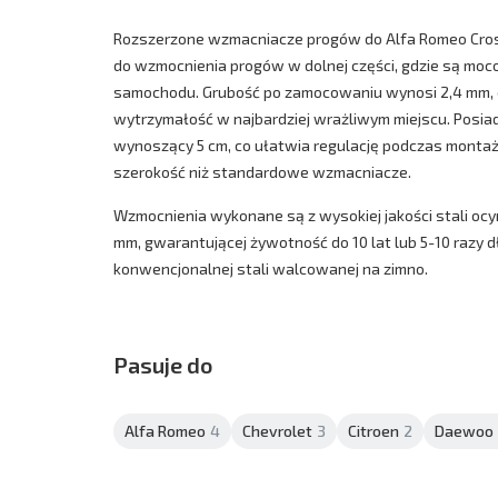
Rozszerzone wzmacniacze progów do Alfa Romeo Cr
do wzmocnienia progów w dolnej części, gdzie są mo
samochodu. Grubość po zamocowaniu wynosi 2,4 mm,
wytrzymałość w najbardziej wrażliwym miejscu. Posia
wynoszący 5 cm, co ułatwia regulację podczas montażu
szerokość niż standardowe wzmacniacze.
Wzmocnienia wykonane są z wysokiej jakości stali ocy
mm, gwarantującej żywotność do 10 lat lub 5-10 razy 
konwencjonalnej stali walcowanej na zimno.
Pasuje do
Alfa Romeo
4
Chevrolet
3
Citroen
2
Daewoo