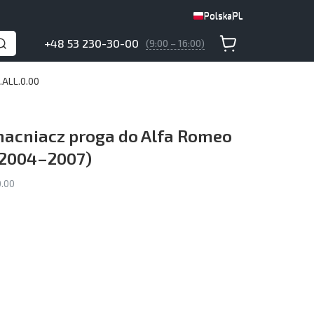
Polska
PL
Polska
PL
+48 53 230-30-00
(9:00 – 16:00)
.ALL.0.00
acniacz proga do Alfa Romeo
(2004–2007)
.00