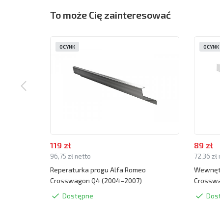
To może Cię zainteresować
OCYNK
OCYNK
119 zł
89 zł
96,75 zł netto
72,36 zł
Reperaturka progu Alfa Romeo
Wewnętr
Crosswagon Q4 (2004–2007)
Crosswa
Dostępne
Dos