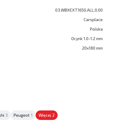
03.WBXEXT1650.ALL.0.00
Carsplace
Polska
Ocynk 1.0-1.2 mm
20x180 mm
shi
3
Peugeot
1
Więcej
2