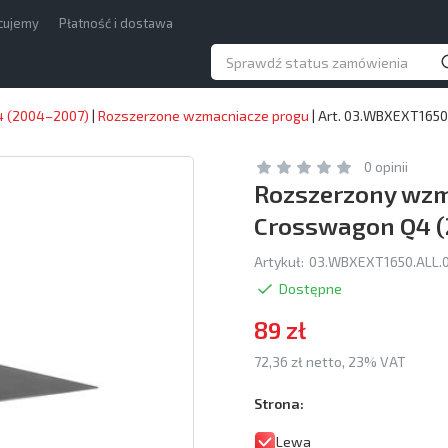
acujemy
Płatność i dostawa
 (2004–2007)
|
Rozszerzone wzmacniacze progu
|
Art. 03.WBXEXT1650
0 opinii
Rozszerzony wzm
Crosswagon Q4 
Artykuł:
03.WBXEXT1650.ALL.0
Dostępne
89 zł
72,36 zł netto, 23% VAT
Strona:
Lewa