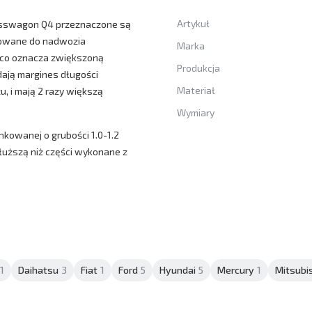
Artykuł
osswagon Q4 przeznaczone są
cowane do nadwozia
Marka
 co oznacza zwiększoną
Produkcja
dają margines długości
Materiał
, i mają 2 razy większą
Wymiary
nkowanej o grubości 1.0-1.2
dłuższą niż części wykonane z
1
Daihatsu
3
Fiat
1
Ford
5
Hyundai
5
Mercury
1
Mitsubi