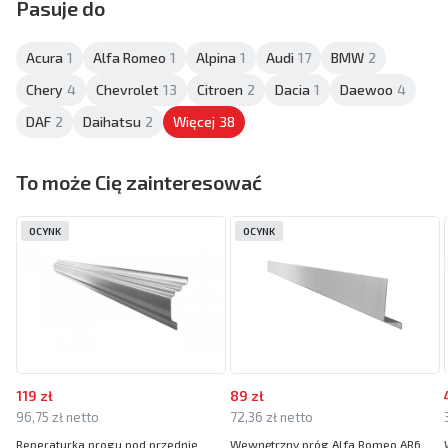
Pasuje do
Acura
1
Alfa Romeo
1
Alpina
1
Audi
17
BMW
2
Chery
4
Chevrolet
13
Citroen
2
Dacia
1
Daewoo
4
DAF
2
Daihatsu
2
Więcej
38
To może Cię zainteresować
OCYNK
OCYNK
119 zł
89 zł
96,75 zł netto
72,36 zł netto
Reperaturka progu pod przednie
Wewnętrzny próg Alfa Romeo AR6