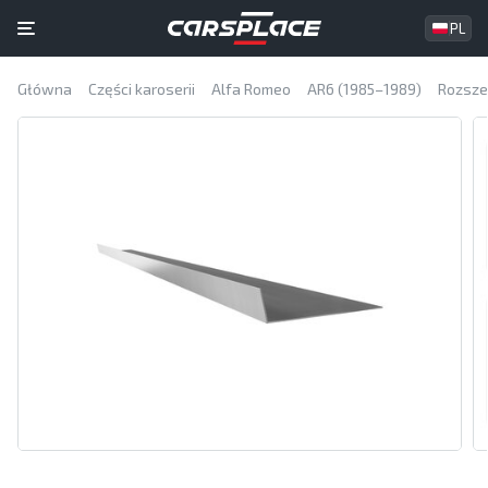
PL
Główna
Części karoserii
Alfa Romeo
AR6 (1985–1989)
Rozsze