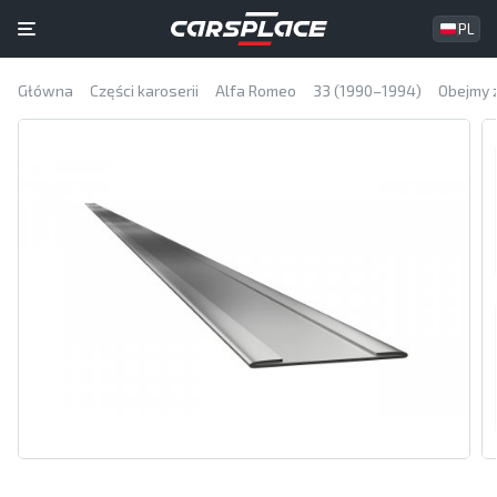
PL
Główna
Części karoserii
Alfa Romeo
33 (1990–1994)
Obejmy z