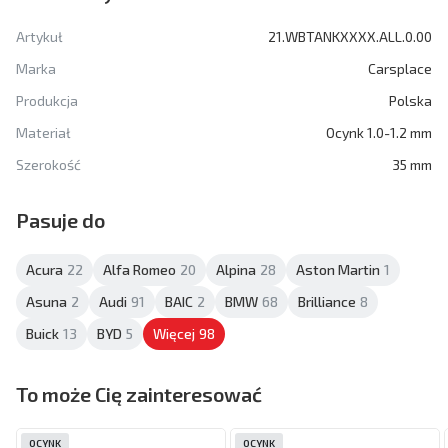
Artykuł
21.WBTANKXXXX.ALL.0.00
Marka
Carsplace
Produkcja
Polska
Materiał
Ocynk 1.0-1.2 mm
Szerokość
35 mm
Pasuje do
Acura
22
Alfa Romeo
20
Alpina
28
Aston Martin
1
Asuna
2
Audi
91
BAIC
2
BMW
68
Brilliance
8
Buick
13
BYD
5
Więcej
98
To może Cię zainteresować
OCYNK
OCYNK